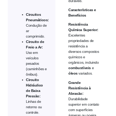
duráveis.
Características e
Circuitos
Benefícios
Pneumáticos:
Resistência
Condução de
Química Superior:
ar
Excelentes
comprimido.
propriedades de
Circuito de
resistência a
Freio a Ar:
diversos compostos
Uso em
químicos e
veículos
orgânicos, incluindo
pesados
combustíveis
e
(caminhões e
óleos
variados.
ônibus).
Circuito
Grande
Hidráulico
Resistência à
de Baixa
Abrasão:
Pressão:
Durabilidade
Linhas de
superior em contato
retorno ou
com superfícies
controle.
ásperas ou poeira.