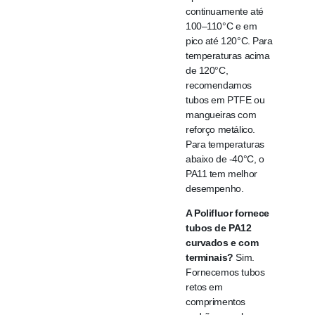
continuamente até
100–110°C e em
pico até 120°C. Para
temperaturas acima
de 120°C,
recomendamos
tubos em PTFE ou
mangueiras com
reforço metálico.
Para temperaturas
abaixo de -40°C, o
PA11 tem melhor
desempenho.
A Polifluor fornece
tubos de PA12
curvados e com
terminais?
Sim.
Fornecemos tubos
retos em
comprimentos