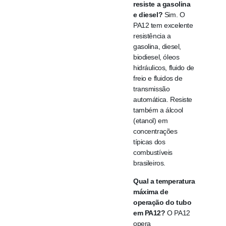
resiste a gasolina
e diesel?
Sim. O
PA12 tem excelente
resistência a
gasolina, diesel,
biodiesel, óleos
hidráulicos, fluido de
freio e fluidos de
transmissão
automática. Resiste
também a álcool
(etanol) em
concentrações
típicas dos
combustíveis
brasileiros.
Qual a temperatura
máxima de
operação do tubo
em PA12?
O PA12
opera