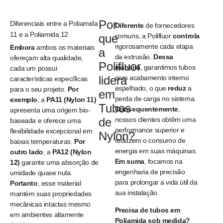
Por
Diferenciais entre a Poliamida
Diferente
de fornecedores
Sol
11 e a Poliamida 12
que
comuns, a Polifluor
controla
rigorosamente cada etapa
Embora
ambos os materiais
a
da extrusão.
Dessa
ofereçam alta qualidade,
Polifluor
maneira
, garantimos tubos
cada um possui
lidera
com acabamento interno
características específicas
espelhado, o que
reduz
a
para o seu projeto.
Por
em
perda de carga no sistema.
exemplo
, a
PA11 (Nylon 11)
Tubos
Consequentemente
,
apresenta uma origem bio-
de
nossos clientes obtêm uma
baseada e oferece uma
performance superior e
flexibilidade excepcional em
Nylon?
reduzem o consumo de
baixas temperaturas.
Por
energia em suas máquinas.
outro lado
, a
PA12 (Nylon
Em suma
, focamos na
12)
garante uma absorção de
engenharia de precisão
umidade quase nula.
para prolongar a vida útil da
Portanto
, esse material
sua instalação.
mantém suas propriedades
mecânicas intactas mesmo
Precisa de tubos em
em ambientes altamente
Poliamida sob medida?