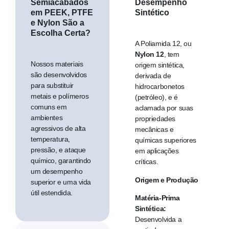
Semiacabados
Desempenho
em PEEK, PTFE
Sintético
e Nylon São a
Escolha Certa?
A Poliamida 12, ou
Nylon 12
, tem
Nossos materiais
origem sintética,
são desenvolvidos
derivada de
para substituir
hidrocarbonetos
metais e polímeros
(petróleo), e é
comuns em
aclamada por suas
ambientes
propriedades
agressivos de alta
mecânicas e
temperatura,
químicas superiores
pressão, e ataque
em aplicações
químico, garantindo
críticas.
um desempenho
Origem e Produção
superior e uma vida
útil estendida.
Matéria-Prima
Sintética:
Desenvolvida a