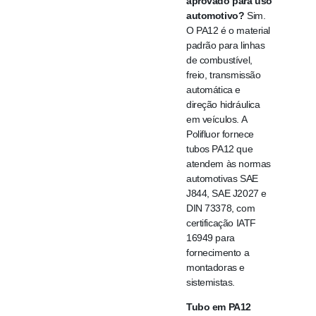
aprovado para uso
automotivo?
Sim.
O PA12 é o material
padrão para linhas
de combustível,
freio, transmissão
automática e
direção hidráulica
em veículos. A
Polifluor fornece
tubos PA12 que
atendem às normas
automotivas SAE
J844, SAE J2027 e
DIN 73378, com
certificação IATF
16949 para
fornecimento a
montadoras e
sistemistas.
Tubo em PA12