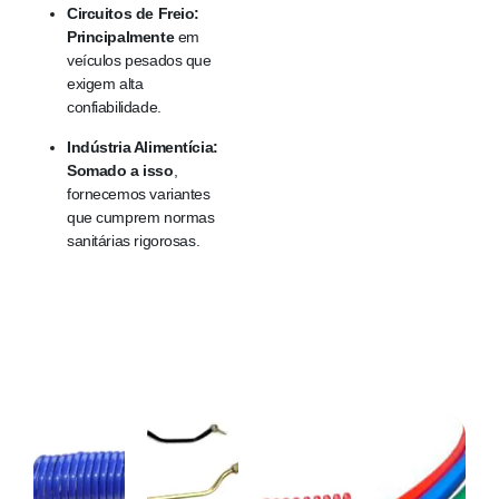
Circuitos de Freio:
Principalmente
em
veículos pesados que
exigem alta
confiabilidade.
Indústria Alimentícia:
Somado a isso
,
fornecemos variantes
que cumprem normas
sanitárias rigorosas.