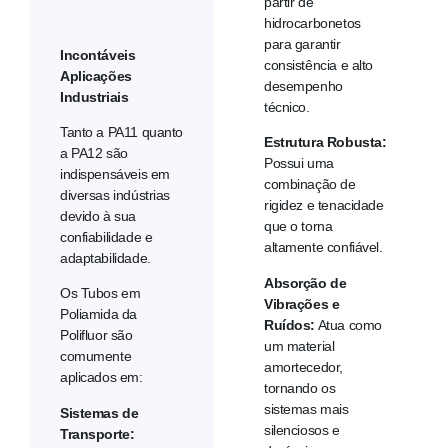
partir de
hidrocarbonetos
para garantir
Incontáveis
consistência e alto
Aplicações
desempenho
Industriais
técnico.
Tanto a PA11 quanto
Estrutura Robusta:
a PA12 são
Possui uma
indispensáveis em
combinação de
diversas indústrias
rigidez e tenacidade
devido à sua
que o torna
confiabilidade e
altamente confiável.
adaptabilidade.
Absorção de
Os Tubos em
Vibrações e
Poliamida da
Ruídos:
Atua como
Polifluor são
um material
comumente
amortecedor,
aplicados em:
tornando os
sistemas mais
Sistemas de
silenciosos e
Transporte: