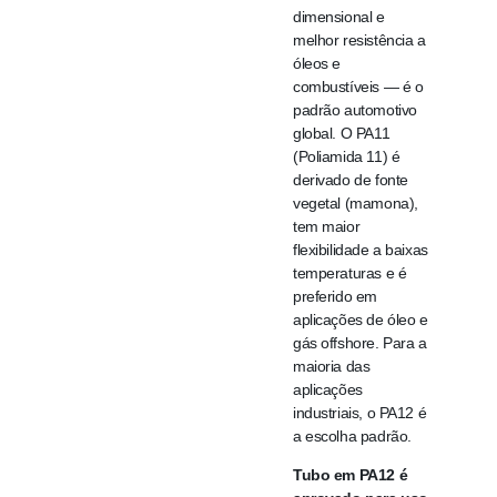
dimensional e
melhor resistência a
óleos e
combustíveis — é o
padrão automotivo
global. O PA11
(Poliamida 11) é
derivado de fonte
vegetal (mamona),
tem maior
flexibilidade a baixas
temperaturas e é
preferido em
aplicações de óleo e
gás offshore. Para a
maioria das
aplicações
industriais, o PA12 é
a escolha padrão.
Tubo em PA12 é