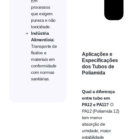
Em
processos
que exigem
pureza e não
toxicidade.
Indústria
Alimentícia:
Transporte de
fluidos e
Aplicações e
materiais em
Especificações
conformidade
dos Tubos de
com normas
Poliamida
sanitárias.
Qual a diferença
entre tubo em
PA12 e PA11?
O
PA12 (Poliamida 12)
tem menor
absorção de
umidade, maior
estabilidade